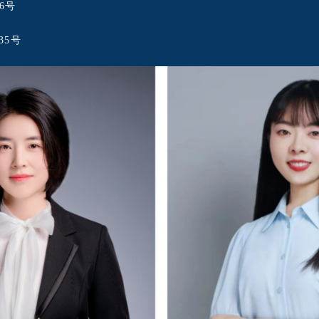
6号
35号