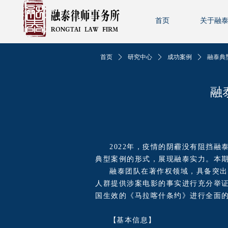
首页
关于融
首页
ꄲ
研究中心
ꄲ
成功案例
ꄲ
融泰典
融
2022年，疫情的阴霾没有阻挡
典型案例的形式，展现融泰实力。本期
融泰团队在著作权领域，具备突出
人群提供涉案电影的事实进行充分举
国生效的《马拉喀什条约》进行全面
【
基本信息
】