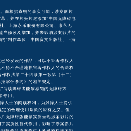
为。而根据查明的事实可知，涉案影片
幕，并在片头片尾添加“中国无障碍电
出版社、上海永乐股份有限公司、康艺无
适当修改及增加，并未影响涉案影片的
的“制作单位：中国盲文出版社、上海
供已经发表的作品，可以不经著作权人
也不得不合理地损害著作权人的合法权
年著作权法第二十四条第一款第（十二）
马拉喀什条约》的相关规定。
述“阅读障碍者能够感知的无障碍方
者专用。
残障人士的阅读权利，为残障人士提供
规定的合理使用条款的应有之义。但
影片无障碍版能够实质呈现涉案影片的
到了实质性替代作用，影响了涉案影片
会影响作品原著作权人通过授权涉案影