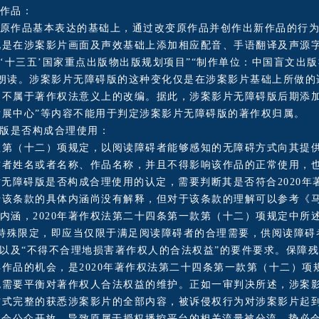
作品：
原作品基本表达的基础上，通过改变原作品并创作出新作品的行
化是在涉案影片画面及声效基础上添加相应配音、手语翻译及声源字
”“‘十三五’国家重点出版物出版规划项目”“制作单位：中国盲文
音朗读。涉案影片无障碍版的这种变化仅是在涉案影片基础上所做的
，不属于著作权法意义上的改编。据此，涉案影片无障碍版后期添加
展中心”等内容不能用于判定涉案影片无障碍版的著作权归属。
碍版是否构成合理使用：
一款第（十二）项规定，以阅读障碍者能够感知的无障碍方式向其提
作者姓名或者名称、作品名称，并且不得影响该作品的正常使用，
片无障碍版是否构成合理使用的认定，需要判断其是否符合2020
于该条款的具体内涵尚没有解释，但对于该条款的理解可以参考《
内涵，2020年著作权法第二十四条第一款第（十二）项规定中所
的特殊限定，即应当仅限于满足阅读障碍者的合理需要，供阅读障碍
”以及“不得不合理地损害著作权人的合法权益”的要件要求。保障
作品的机会，是2020年著作权法第二十四条第一款第（十二）项
也需要平衡对著作权人合法权益的维护。正如一审判决所述，涉案
方式完整的获悉涉案影片的全部内容，被诉侵权行为对涉案影片起
社会公众开放，导致原属于授权播控平台的相关流量被分流，势必