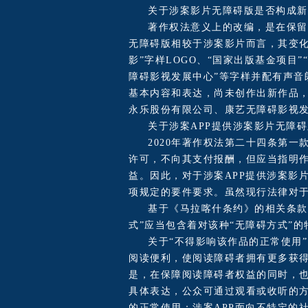
关于涉案影片无障碍版是否构成新
著作权法意义上的改编，是在保留
无障碍版相较于涉案影片而言，其变
影”字样LOGO、“国家出版基金项目
障碍影视发展中心”等字样并配有声
基本内容和表达，尚未创作出新作品
永乐股份有限公司、康艺无障碍影视发
关于涉案APP提供涉案影片无障
2020年著作权法第二十四条第
许可，不向其支付报酬，但应当指明
益。因此，对于涉案APP提供涉案影
项规定的要件要求。虽然现行法律对
基于《马拉喀什条约》的相关条款
式”应当包含着对该种“无障碍方式”
关于“不得影响该作品的正常使用
阅读便利，使阅读障碍者拥有更多获得
是，在保障阅读障碍者权益的同时，
具体表达，公众可通过观看或收听的
的正常使用；涉案APP面向不特定的