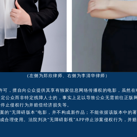
(左侧为郑欣律师、右侧为李清华律师）
未经许可，擅自向公众提供其享有独家信息网络传播权的电影，虽然
特定公众而非特定残障人士的，事实上足以导致公众无需前往正版
求停止侵权行为并赔偿经济损失等。
案的“无障碍版本”电影，并不构成新作品；不能依据该版本中的署
构成合理使用。法院判决“无障碍影视”APP停止涉案侵权行为，并