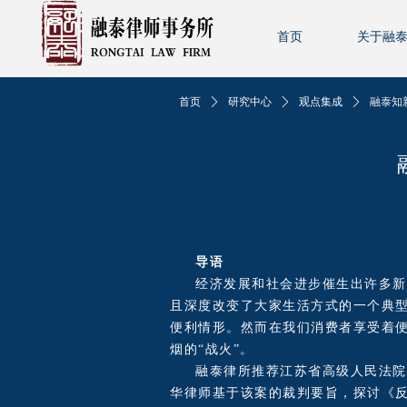
首页
关于融
首页
ꄲ
研究中心
ꄲ
观点集成
ꄲ
融泰知新
导语
经济发展和社会进步催生出许多新
且深度改变了大家生活方式的一个典
便利情形。然而在我们消费者享受着
烟的“战火”。
融泰律所推荐江苏省高级人民法院发
华律师基于该案的裁判要旨，探讨《反