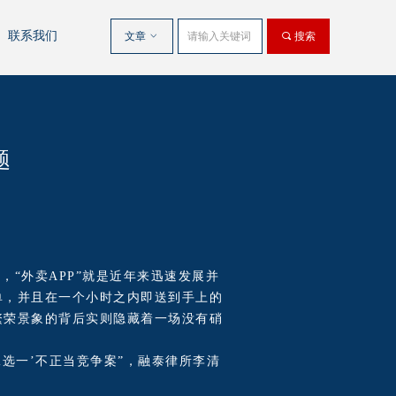
联系我们
文章
ꀁ
끠
搜索
题
“外卖APP”就是近年来迅速发展并
单，并且在一个小时之内即送到手上的
繁荣景象的背后实则隐藏着一场没有硝
二选一’不正当竞争案”，融泰律所李清