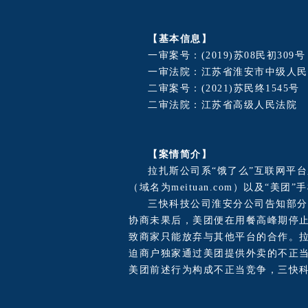
【基本信息】
一审案号：(2019)苏08民初309号
一审法院：江苏省淮安市中级人民
二审案号：(2021)苏民终1545号
二审法院：江苏省高级人民法院
【案情简介】
拉扎斯公司系“饿了么”互联网平台
（域名为meituan.com）以及“
三快科技公司淮安分公司告知部分
协商未果后，美团便在用餐高峰期停
致商家只能放弃与其他平台的合作。
迫商户独家通过美团提供外卖的不正
美团前述行为构成不正当竞争，三快科技