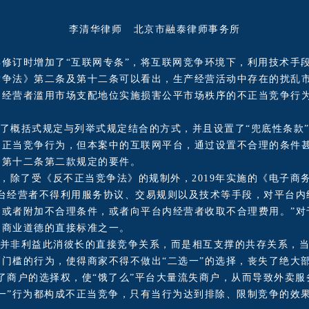
李清华律师 北京市融泰律师事务所
7年修订时增加了“互联网专条”，将互联网竞争环境下，利用技术手
竞争法》第二条及第十二条可以看出，生产经营活动中存在的扰乱
网经营者滥用市场支配地位实施损害公平市场秩序的不正当竞争行
了概括式规定与列举式规定结合的方式，并且设置了“兜底性条款”
不正当竞争行为，但本案中的互联网平台，通过设置不合理的条件
合第十二条第二款规定的要件。
量，除了受《反不正当竞争法》的规制外，2019年实施的《电子商
平台经营者不得利用服务协议、交易规则以及技术等手段，对平台内
制或者附加不合理条件，或者向平台内经营者收取不合理费用。”对
的商业道德的直接标准之一。
并非利益此消彼长的直接竞争关系，而是相互支撑的共存关系，
门槛的行为，使得商家不得不做出“二选一”的选择，丧失了绝大
了商户的选择权，使“饿了么”平台大量流失商户，从而导致外卖
一”行为都构成不正当竞争，只有当行为达到排除、限制竞争的效