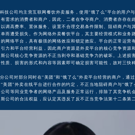
科技公司均主营互联网餐饮外卖服务，使用“饿了么”平台的用户与
送有需求的消费者和商户，因此，二者在争夺商户、消费者亦存在
以调高费率、置休服务、设置不合理交易条件限制、阻碍商户与其
订单而遭受损失。作为网络外卖餐饮平台，其主要经营模式和业务
与的网络平台，具有极强的网络效应和锁定效应。平台的正常运营
吸引力和平台经营利益，因此商户资源是外卖平台的核心竞争资源
扎斯公司核心竞争资源的不正当剥夺和基础竞争力的破坏。上述损
的性质、损害的形式和内容等因素即可确定损害可能性，故对三快
分公司对部分同时在“美团”和“饿了么”外卖平台经营的商户，通
“美团”外卖在线平台进行合作的约定，不正当地阻碍商户与“饿了
斯公司等同业竞争者的网络产品及服务正常运行，排除了其竞争机
扎斯公司的合法权益，应认定其违反了反不正当竞争法第十二条第