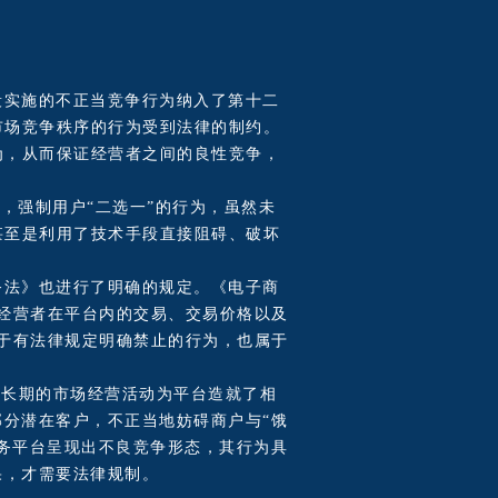
段实施的不正当竞争行为纳入了第十二
市场竞争秩序的行为受到法律的制约。
为，从而保证经营者之间的良性竞争，
，强制用户“二选一”的行为，虽然未
甚至是利用了技术手段直接阻碍、破坏
务法》也进行了明确的规定。《电子商
经营者在平台内的交易、交易价格以及
于有法律规定明确禁止的行为，也属于
当长期的市场经营活动为平台造就了相
部分潜在客户，不正当地妨碍商户与“饿
服务平台呈现出不良竞争形态，其行为具
果，才需要法律规制。