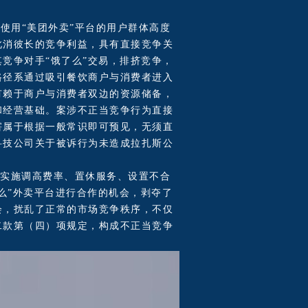
使用“美团外卖”平台的用户群体高度
此消彼长的竞争利益，具有直接竞争关
竞争对手“饿了么”交易，排挤竞争，
路径系通过吸引餐饮商户与消费者进入
有赖于商户与消费者双边的资源储备，
和经营基础。案涉不正当竞争行为直接
害属于根据一般常识即可预见，无须直
科技公司关于被诉行为未造成拉扎斯公
过实施调高费率、置休服务、设置不合
么”外卖平台进行合作的机会，剥夺了
会，扰乱了正常的市场竞争秩序，不仅
二款第（四）项规定，构成不正当竞争